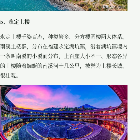
5、永定土楼
永定土楼千姿百态，种类繁多，分方楼圆楼两大体系。
南溪土楼群，分布在福建永定湖坑镇，沿着湖坑镇境内
一条叫南溪的小溪而分布，上百座大小不一、形态各异
的土楼随着蜿蜒的南溪河十几公里，被誉为土楼长城，
很壮观。