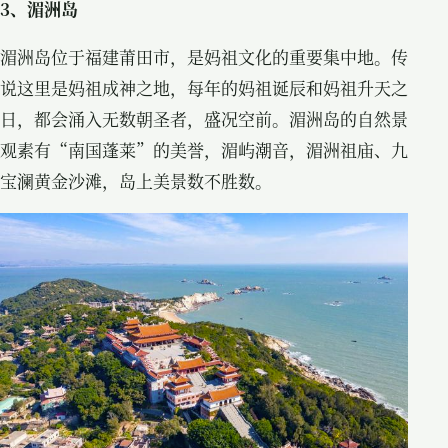
3、湄洲岛
湄洲岛位于福建莆田市，是妈祖文化的重要集中地。传
说这里是妈祖成神之地，每年的妈祖诞辰和妈祖升天之
日，都会涌入无数朝圣者，盛况空前。湄洲岛的自然景
观素有“南国蓬莱”的美誉，湄屿潮音，湄洲祖庙、九
宝澜黄金沙滩，岛上美景数不胜数。