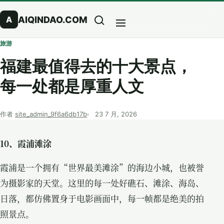
跳到正文
AIQINDAO.COM
A
搜索
菜单
旅游
福建最值得去的十大景点，
每一处都是厚重人文
作者
site_admin_9f6a6db17b
23 7 月, 2026
10、霞浦滩涂
霞浦是一个拥有“世界最美滩涂”的海边小城，也被誉
为摄影家的天堂。这里的每一处好礁石、滩涂、海岛、
日落，都仿佛置身于电影画面中，每一帧都是绝美的拍
照景点。