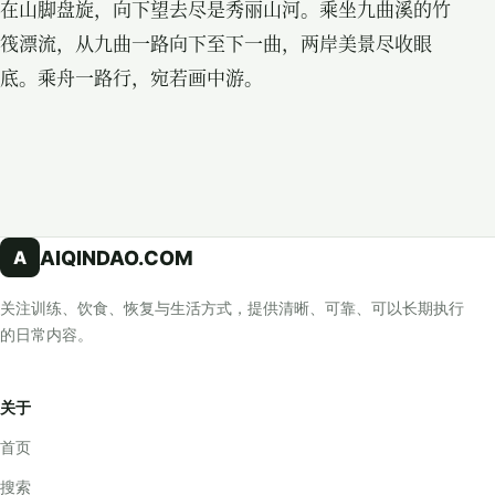
在山脚盘旋，向下望去尽是秀丽山河。乘坐九曲溪的竹
筏漂流，从九曲一路向下至下一曲，两岸美景尽收眼
底。乘舟一路行，宛若画中游。
AIQINDAO.COM
A
关注训练、饮食、恢复与生活方式，提供清晰、可靠、可以长期执行
的日常内容。
关于
首页
搜索