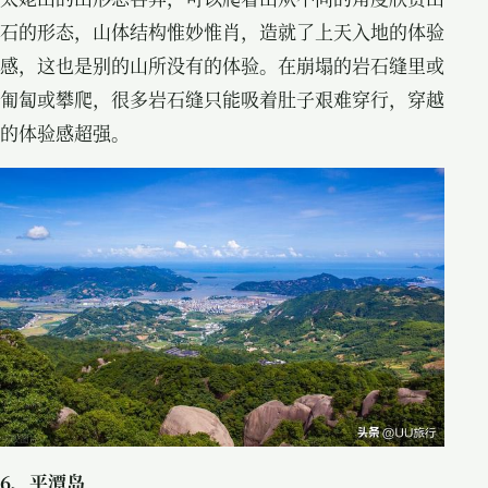
石的形态，山体结构惟妙惟肖，造就了上天入地的体验
感，这也是别的山所没有的体验。在崩塌的岩石缝里或
匍匐或攀爬，很多岩石缝只能吸着肚子艰难穿行，穿越
的体验感超强。
6、平潭岛