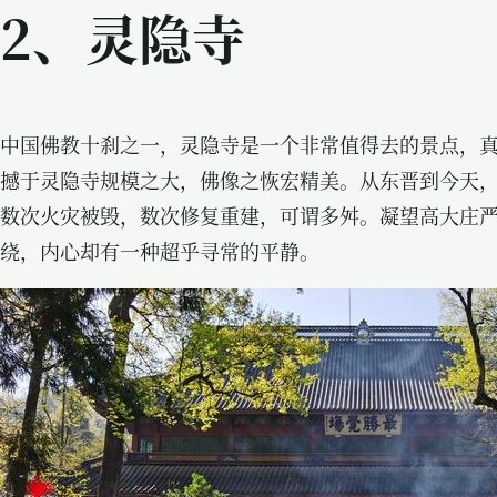
2、
灵隐寺
中国佛教
十刹之一，
灵隐寺是一个非常值得去的景点，
撼于灵隐寺规模之大，佛像之恢宏精美。从东晋到今天
数次火灾被毁，数次修复重建，可谓多舛。凝望高大庄
绕，内心却有一种超乎寻常的平静。