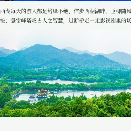
西湖每天的游人都是络绎不绝，信步西湖湖畔，垂柳随
梭；登
雷峰塔
叹古人之智慧，过断桥走一走影视剧里的