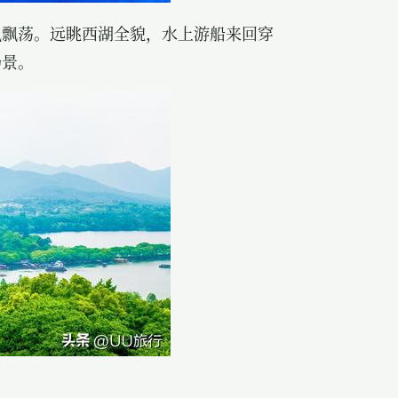
风飘荡。远眺西湖全貌，水上游船来回穿
场景。