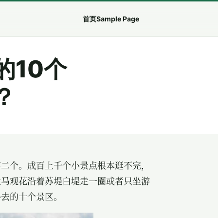
首页
Sample Page
的10个
？
第二个。成百上千个小景点根本逛不完，
走马观花沿着苏堤白堤走一圈或者只坐游
得去的十个景区。