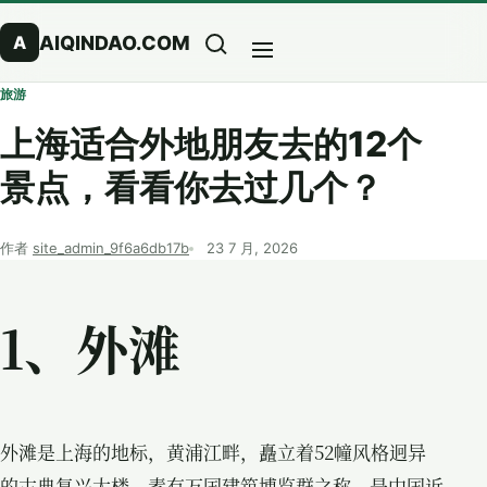
跳到正文
AIQINDAO.COM
A
搜索
菜单
旅游
上海适合外地朋友去的12个
景点，看看你去过几个？
作者
site_admin_9f6a6db17b
23 7 月, 2026
1、外滩
外滩是上海的地标，黄浦江畔，矗立着52幢风格迥异
的古典复兴大楼，素有万国建筑博览群之称，是中国近