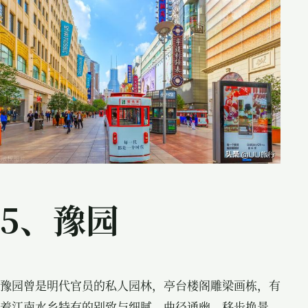
5、豫园
豫园曾是明代官员的私人园林，亭台楼阁雕梁画栋，有
着江南水乡特有的别致与细腻。曲径通幽、移步换景，